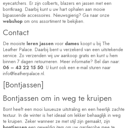
eyecatchers. Er zijn colberts, blazers en jassen met een
bontkraag. Daarbij kunt u uw hart ophalen aan mooie
bijpassende accessoires. Nieuwsgierig? Ga naar onze
webshop
om ons assortiment te bekijken.
Contact
De mooiste
leren
jassen
voor
dames
koopt u bij The
Leather Palace. Daarbij bent u verzekerd van een uitstekende
service. Zo verzenden wij uw aankoop gratis en kunt u hem
binnen 7 dagen retourneren. Meer informatie? Bel dan naar:
06 – 43 22 15 50
. U kunt ook een e-mail sturen naar
info@leatherpalace.nl
.
[Bontjassen]
Bontjassen om in weg te kruipen
Bont heeft een mooi luxueuze uitstraling en een heerlijk zachte
textuur. In de winter is het ideaal om lekker behaaglijk in weg
te kruipen. Zeker wanneer ze met stijl zijn gemaakt, zijn
bont
jassen
een geweldig item om uw garderobe mee te