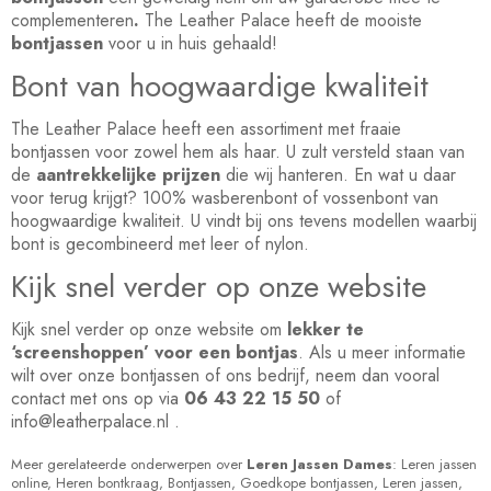
complementeren
.
The Leather Palace heeft de mooiste
bontjassen
voor u in huis gehaald!
Bont van hoogwaardige kwaliteit
The Leather Palace heeft een assortiment met fraaie
bont
jassen
voor zowel hem als haar. U zult versteld staan van
de
aantrekkelijke prijzen
die wij hanteren. En wat u daar
voor terug krijgt? 100% wasberenbont of vossenbont van
hoogwaardige kwaliteit. U vindt bij ons tevens modellen waarbij
bont is gecombineerd met leer of nylon.
Kijk snel verder op onze website
Kijk snel verder op onze website om
lekker te
‘screenshoppen’ voor een bontjas
. Als u meer informatie
wilt over onze bont
jassen
of ons bedrijf, neem dan vooral
contact met ons op via
06 43 22 15 50
of
info@leatherpalace.nl
.
Meer gerelateerde onderwerpen over
Leren Jassen Dames
:
Leren jassen
online
,
Heren bontkraag
,
Bontjassen
,
Goedkope bontjassen
,
Leren jassen
,