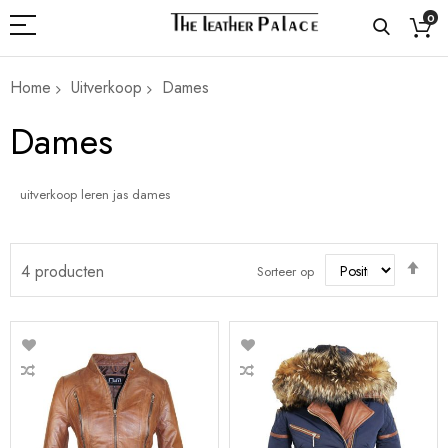
0
Home
Uitverkoop
Dames
Dames
uitverkoop leren jas dames
Van
4
producten
Sorteer op
hoo
naa
laa
sort