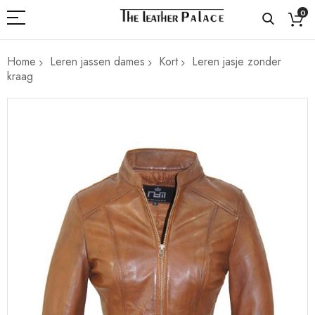
0
Home
Leren jassen dames
Kort
Leren jasje zonder
kraag
Ga
naar
het
einde
van
de
afbeeldingen-
gallerij