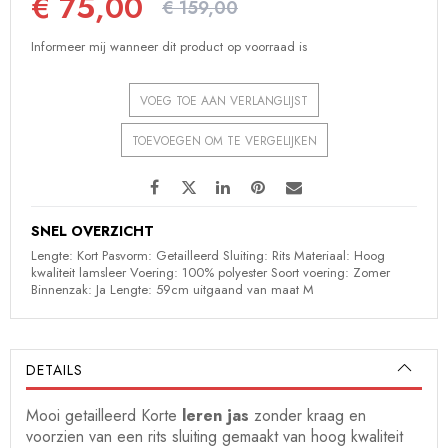
€ 75,00
€ 159,00
Informeer mij wanneer dit product op voorraad is
VOEG TOE AAN VERLANGLIJST
TOEVOEGEN OM TE VERGELIJKEN
SNEL OVERZICHT
Lengte: Kort Pasvorm: Getailleerd Sluiting: Rits Materiaal: Hoog
kwaliteit lamsleer Voering: 100% polyester Soort voering: Zomer
Binnenzak: Ja Lengte: 59cm uitgaand van maat M
DETAILS
Mooi getailleerd Korte
leren jas
zonder kraag en
voorzien van een rits sluiting gemaakt van hoog kwaliteit