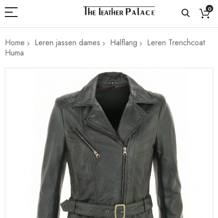
0
Home
Leren jassen dames
Halflang
Leren Trenchcoat
Huma
Ga
naar
het
einde
van
de
afbeeldingen-
gallerij