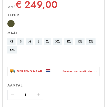
€ 249,00
Vanaf
KLEUR
MAAT
XS
S
M
L
XL
XXL
3XL
4XL
5XL
6XL
VERZEND NAAR
Bereken verzendkosten
AANTAL