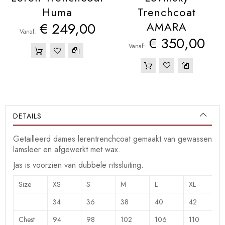
Huma
Trenchcoat
€ 249,00
AMARA
Vanaf
€ 350,00
Vanaf
DETAILS
Getailleerd dames lerentrenchcoat gemaakt van gewassen
lamsleer en afgewerkt met wax.
Jas is voorzien van dubbele ritssluiting.
Size
XS
S
M
L
XL
34
36
38
40
42
Chest
94
98
102
106
110