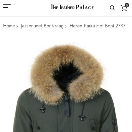
0
Home
Jassen met Bontkraag
Heren Parka met Bont 2737
Ga
naar
het
einde
van
de
afbeeldingen-
gallerij