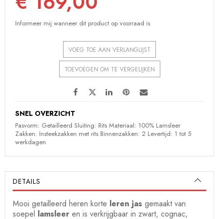
€ 169,00
Informeer mij wanneer dit product op voorraad is
VOEG TOE AAN VERLANGLIJST
TOEVOEGEN OM TE VERGELIJKEN
SNEL OVERZICHT
Pasvorm: Getailleerd Sluiting: Rits Materiaal: 100% Lamsleer
Zakken: Insteekzakken met rits Binnenzakken: 2 Levertijd: 1 tot 5
werkdagen
DETAILS
Mooi getailleerd heren korte
leren jas
gemaakt van
soepel
lamsleer
en is verkrijgbaar in zwart, cognac,