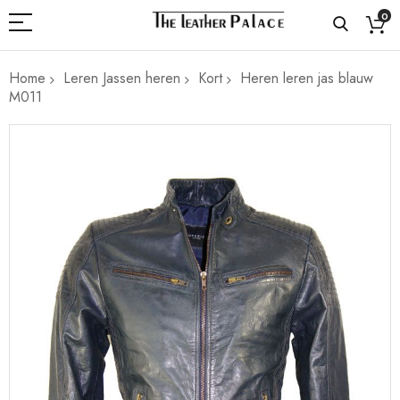
0
Home
Leren Jassen heren
Kort
Heren leren jas blauw
M011
Ga
naar
het
einde
van
de
afbeeldingen-
gallerij