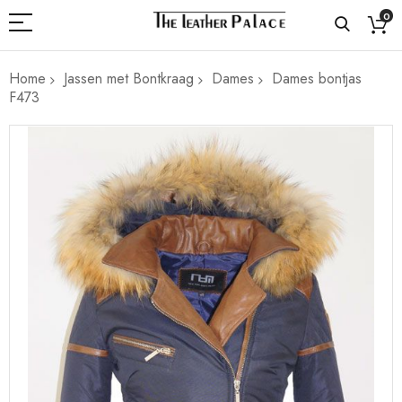
0
Home
Jassen met Bontkraag
Dames
Dames bontjas
F473
Ga
naar
het
einde
van
de
afbeeldingen-
gallerij