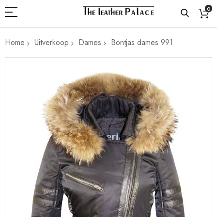
0
Home
Uitverkoop
Dames
Bontjas dames 991
Ga
naar
het
einde
van
de
afbeeldingen-
gallerij