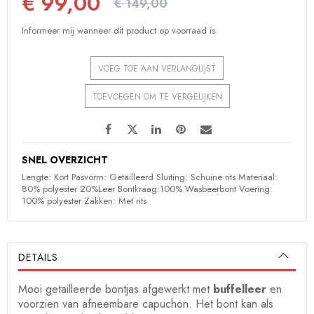
€ 99,00
€ 149,00
Informeer mij wanneer dit product op voorraad is
VOEG TOE AAN VERLANGLIJST
TOEVOEGEN OM TE VERGELIJKEN
SNEL OVERZICHT
Lengte: Kort Pasvorm: Getailleerd Sluiting: Schuine rits Materiaal:
80% polyester 20%Leer Bontkraag:100% Wasbeerbont Voering:
100% polyester Zakken: Met rits
DETAILS
Mooi getailleerde bontjas afgewerkt met
buffelleer
en
voorzien van afneembare capuchon. Het bont kan als