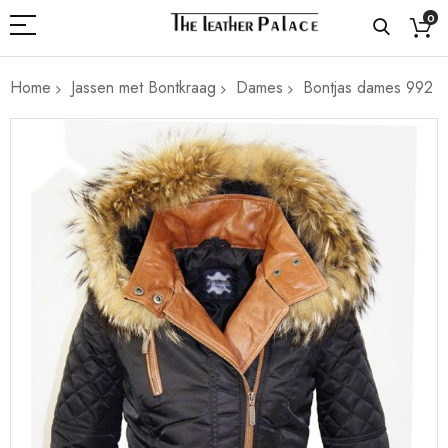
0
Home
Jassen met Bontkraag
Dames
Bontjas dames 992
Ga
naar
het
einde
van
de
afbeeldingen-
gallerij