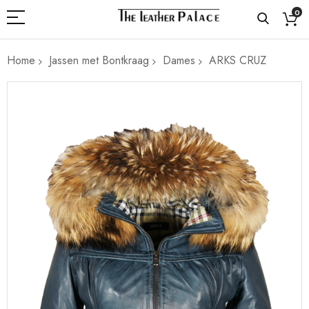
0
Home
Jassen met Bontkraag
Dames
ARKS CRUZ
Ga
naar
het
einde
van
de
afbeeldingen-
gallerij