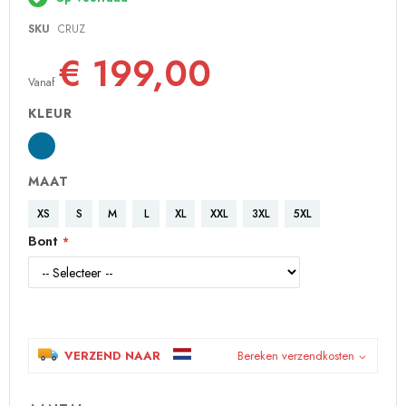
de
afbeeldingen-
SKU
CRUZ
gallerij
€ 199,00
Vanaf
KLEUR
MAAT
XS
S
M
L
XL
XXL
3XL
5XL
Bont
VERZEND NAAR
Bereken verzendkosten