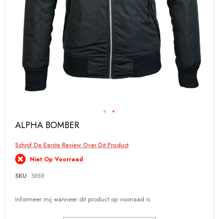
Ga
ALPHA BOMBER
naar
het
Schrijf De Eerste Review Over Dit Product
begin
van
Niet Op Voorraad
de
afbeeldingen-
SKU
5888
gallerij
Informeer mij wanneer dit product op voorraad is