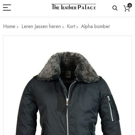
0
Home
Leren Jassen heren
Kort
Alpha bomber
Ga
naar
het
einde
van
de
afbeeldingen-
gallerij