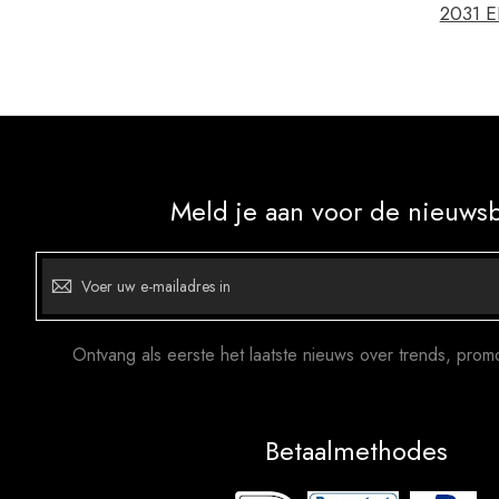
2031 E
Meld je aan voor de nieuwsb
Abonneer
u
op
onze
nieuwsbrief
Ontvang als eerste het laatste nieuws over trends, prom
Betaalmethodes