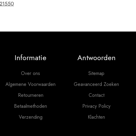
221550
Informatie
Antwoorden
Over ons
Sitemap
Algemene Voorwaarden
Geavanceerd Zoeken
Retourneren
Contact
Betaalmethoden
Privacy Policy
Verzending
Klachten