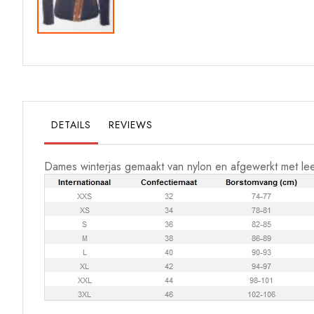
Ga
naar
het
begin
van
de
DETAILS
REVIEWS
afbeeldingen-
gallerij
Dames winterjas gemaakt van nylon en afgewerkt met leer