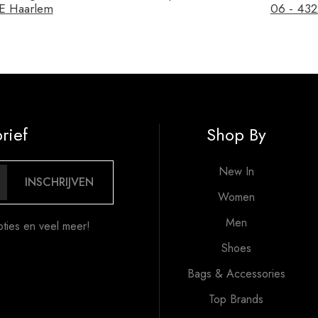
E Haarlem
06 - 43
rief
Shop By
New In
INSCHRIJVEN
Women
Men
oties en veel meer!
Shoes
Bags & Accessories
Top Brands