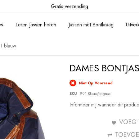
Gratis verzending
es
Leren Jassen heren
Jassen met Bontkraag
Uitve
1 blauw
DAMES BONTJAS
Niet Op Voorraad
SKU
991 Blauw/cognac
Informeer mij wanneer dit produc
VOEG 
TOEVOE