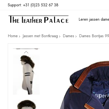
Support: +31 (0)23 532 67 38
Leren jassen dam
Home
Jassen met Bontkraag
Dames
Dames Bontjas 99
Ga
naar
het
einde
van
de
afbeeldingen-
gallerij