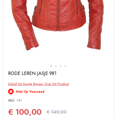
Ga
RODE LEREN JASJE 981
naar
het
Schrijf De Eerste Review Over Dit Product
begin
van
Niet Op Voorraad
de
afbeeldingen-
SKU
981
gallerij
€ 100,00
€ 149,00