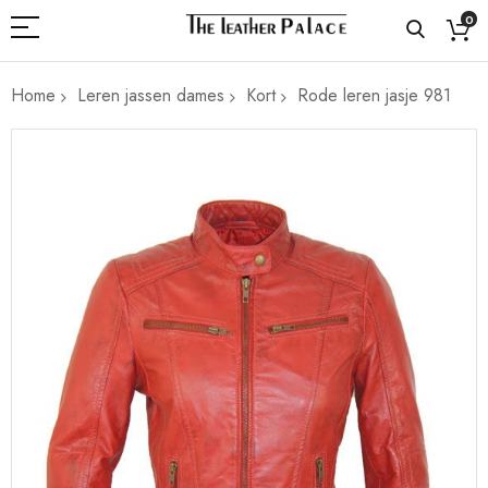
0
Home
Leren jassen dames
Kort
Rode leren jasje 981
Ga
naar
het
einde
van
de
afbeeldingen-
gallerij