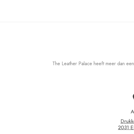
The Leather Palace heeft meer dan een
A
Drukk
2031 E