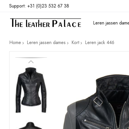
Support: +31 (0)23 532 67 38
Leren jassen dam
Home
Leren jassen dames
Kort
Leren jack 446
Ga
naar
het
einde
van
de
afbeeldingen-
gallerij