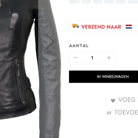
VERZEND NAAR
AANTAL
IN WINKELWAGEN
VOEG 
TOEVOE