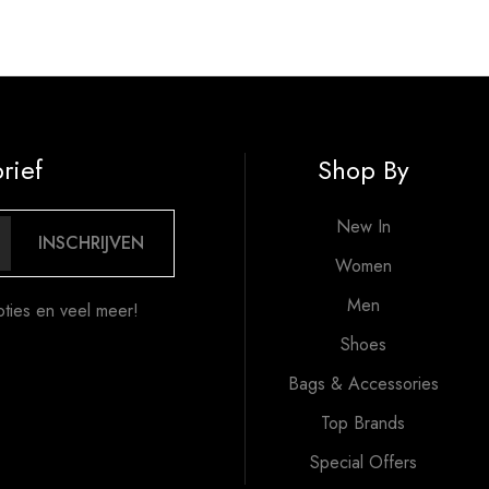
rief
Shop By
New In
INSCHRIJVEN
Women
Men
oties en veel meer!
Shoes
Bags & Accessories
Top Brands
Special Offers