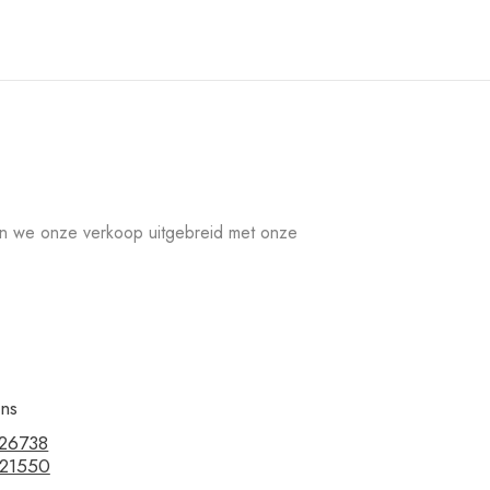
en we onze verkoop uitgebreid met onze
ons
326738
221550