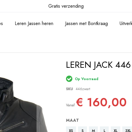
Gratis verzending
es
Leren Jassen heren
Jassen met Bontkraag
Uitve
LEREN JACK 446
Op Voorraad
SKU
446zwart
€ 160,00
Vanaf
MAAT
XS
S
M
L
XL
3XL