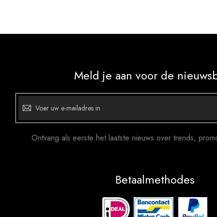
Meld je aan voor de nieuwsb
Abonneer
u
op
onze
nieuwsbrief
Ontvang als eerste het laatste nieuws over trends, prom
Betaalmethodes