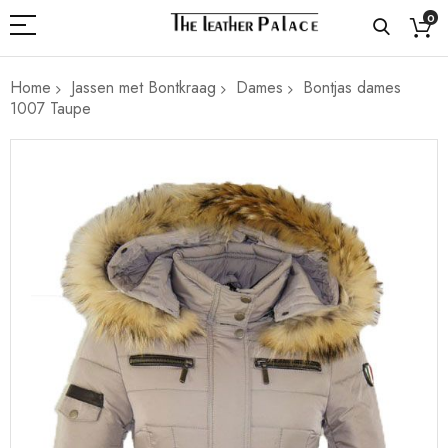
0
Home
Jassen met Bontkraag
Dames
Bontjas dames
1007 Taupe
Ga
naar
het
einde
van
de
afbeeldingen-
gallerij