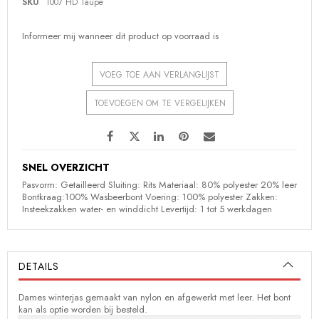
SKU
1007 HD Taupe
gallerij
Informeer mij wanneer dit product op voorraad is
VOEG TOE AAN VERLANGLIJST
TOEVOEGEN OM TE VERGELIJKEN
SNEL OVERZICHT
Pasvorm: Getailleerd Sluiting: Rits Materiaal: 80% polyester 20% leer
Bontkraag:100% Wasbeerbont Voering: 100% polyester Zakken:
Insteekzakken water- en winddicht Levertijd: 1 tot 5 werkdagen
DETAILS
Dames winterjas gemaakt van nylon en afgewerkt met leer. Het bont
kan als optie worden bij besteld.