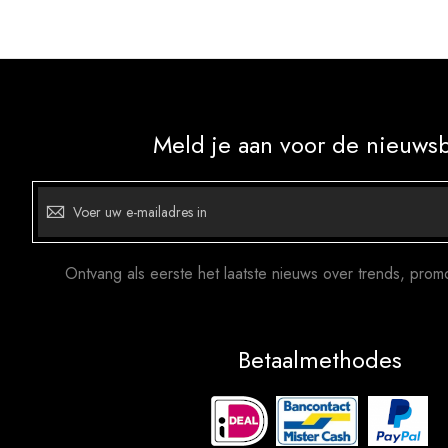
Meld je aan voor de nieuwsb
Abonneer
u
op
onze
nieuwsbrief
Ontvang als eerste het laatste nieuws over trends, prom
Betaalmethodes