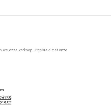
en we onze verkoop uitgebreid met onze
ons
326738
221550