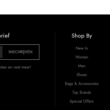
rief
Shop By
New In
INSCHRIJVEN
Women
Men
oties en veel meer!
Shoes
Bags & Accessories
Top Brands
Special Offers